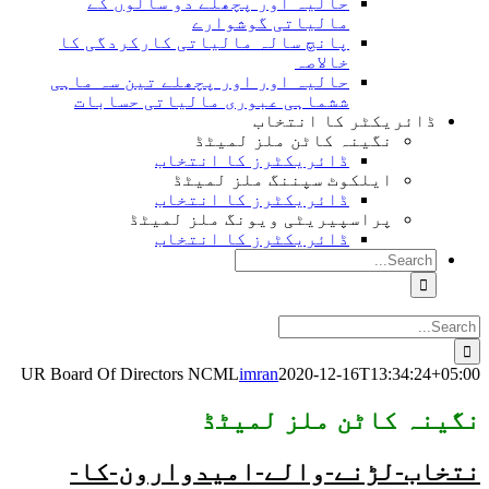
حالیہ اور پچھلے دو سالوں کے
مالیاتی گوشوارے
پانچ سالہ مالیاتی کارکردگی کا
خالاصہ
حالیہ اور اور پچھلے تین سہ ماہی
ششماہی عبوری مالیاتی حسابات
ڈائریکٹر کا انتخاب
نگینہ کاٹن ملز لمیٹڈ
ڈائریکٹرز کا انتخاب
ایلکوٹ سپننگ ملز لمیٹڈ
ڈائریکٹرز کا انتخاب
پراسپیریٹی ویونگ ملز لمیٹڈ
ڈائریکٹرز کا انتخاب
Search
for:
Search
for:
UR Board Of Directors NCML
imran
2020-12-16T13:34:24+05:00
نگینہ کاٹن ملز لمیٹڈ
نتخاب-لڑنے-والے-امیدوارون-کا-