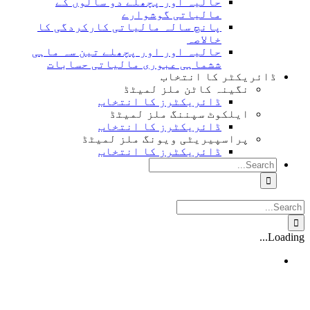
حالیہ اور پچھلے دو سالوں کے
مالیاتی گوشوارے
پانچ سالہ مالیاتی کارکردگی کا
خالاصہ
حالیہ اور اور پچھلے تین سہ ماہی
ششماہی عبوری مالیاتی حسابات
ڈائریکٹر کا انتخاب
نگینہ کاٹن ملز لمیٹڈ
ڈائریکٹرز کا انتخاب
ایلکوٹ سپننگ ملز لمیٹڈ
ڈائریکٹرز کا انتخاب
پراسپیریٹی ویونگ ملز لمیٹڈ
ڈائریکٹرز کا انتخاب
Search
for:
Search
for:
Loading...