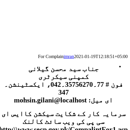
For Complain
imran
2021-01-19T12:18:51+05:00
جناب سید محسن گیلانی
کمپنی سیکرٹری
فون # 77۔35756270۔042، ایکسٹینشن۔
347
ای میل: mohsin.gilani@localhost
سرمایہ کار کے شکایت سیکشن کاایس ای
سی پی کی ویب سائٹ کالنک
http:\\www.secp.gov.pk/CompalintFor1.asp