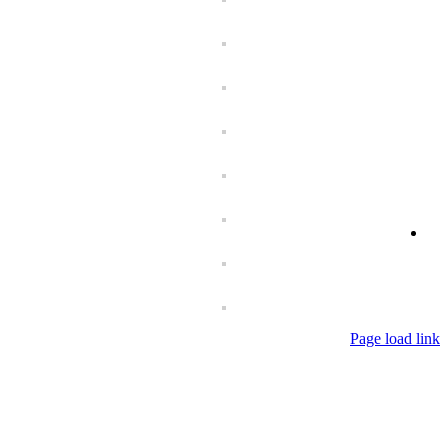
Sliding
Bar
Area
Page load link
Go
to
Top