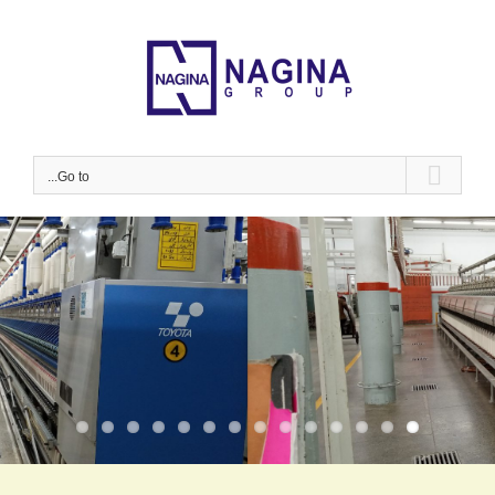
Ski
t
conten
Go to...