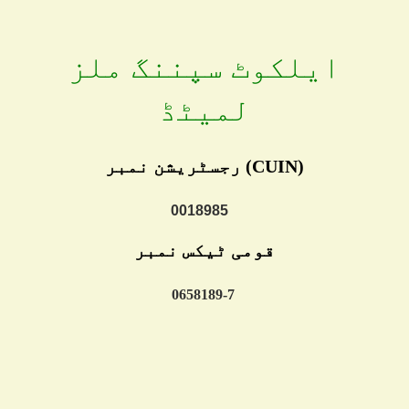
ایلکوٹ سپننگ ملز
لمیٹڈ
(CUIN) رجسٹریشن نمبر
0018985
قومی ٹیکس نمبر
0658189-7